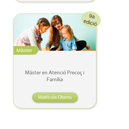
9
a
d
ic
e
ió
Màster
Màster en Atenció Precoç i
Família
Matrícula Oberta