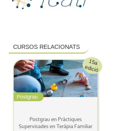
CURSOS RELACIONATS
1
5
a
d
ic
e
ió
Postgrau
Postgrau en Pràctiques
Supervisades en Teràpia Familiar