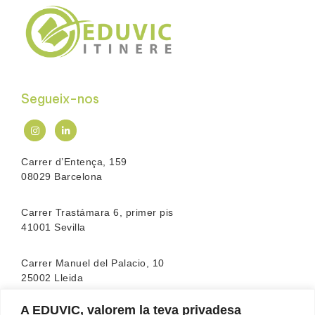
Segueix-nos
Carrer d’Entença, 159
08029 Barcelona
Carrer Trastámara 6, primer pis
41001 Sevilla
Carrer Manuel del Palacio, 10
25002 Lleida
A EDUVIC, valorem la teva privadesa
L’escola compta amb l’acreditació de la
FEATF