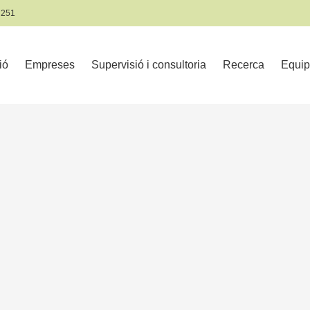
 251
ió
Empreses
Supervisió i consultoria
Recerca
Equip