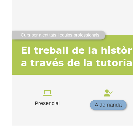
Curs per a entitats i equips professionals
El treball de la hist
a través de la tutoria
Presencial
A demanda