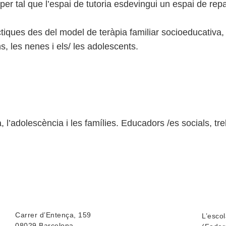
 per tal que l’espai de tutoria esdevingui un espai de repa
àctiques des del model de teràpia familiar socioeducativa, 
s, les nenes i els/ les adolescents.
ia, l’adolescència i les famílies. Educadors /es socials, 
Carrer d’Entença, 159
L’esco
08029 Barcelona