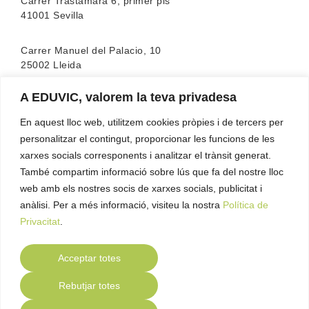
Carrer Trastámara 6, primer pis
41001 Sevilla
Carrer Manuel del Palacio, 10
25002 Lleida
A EDUVIC, valorem la teva privadesa
L’escola compta amb l’acreditació de la
FEATF
(Federació Espanyola d’associacions de Teràpia
En aquest lloc web, utilitzem cookies pròpies i de tercers per
Familiar)
personalitzar el contingut, proporcionar les funcions de les
xarxes socials corresponents i analitzar el trànsit generat.
També compartim informació sobre lús que fa del nostre lloc
web amb els nostres socis de xarxes socials, publicitat i
anàlisi. Per a més informació, visiteu la nostra
Política de
Privacitat
.
Acceptar totes
Contacte
Política de Privacitat
Política de
●
●
Rebutjar totes
Cookies
Avís Legal
Compliance
●
●