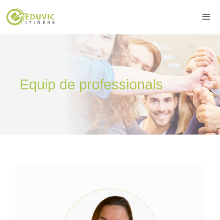
Vés
Me
al
contingut
Equip de professionals