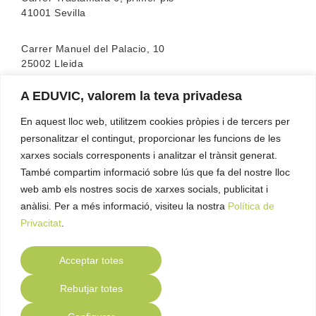
41001 Sevilla
Carrer Manuel del Palacio, 10
25002 Lleida
A EDUVIC, valorem la teva privadesa
L’escola compta amb l’acreditació de la
FEATF
(Federació Espanyola d’associacions de Teràpia
En aquest lloc web, utilitzem cookies pròpies i de tercers per
Familiar)
personalitzar el contingut, proporcionar les funcions de les
xarxes socials corresponents i analitzar el trànsit generat.
També compartim informació sobre lús que fa del nostre lloc
web amb els nostres socis de xarxes socials, publicitat i
anàlisi. Per a més informació, visiteu la nostra
Política de
Privacitat
.
Acceptar totes
Contacte
Política de Privacitat
Política de
●
●
Rebutjar totes
Cookies
Avís Legal
Compliance
●
●