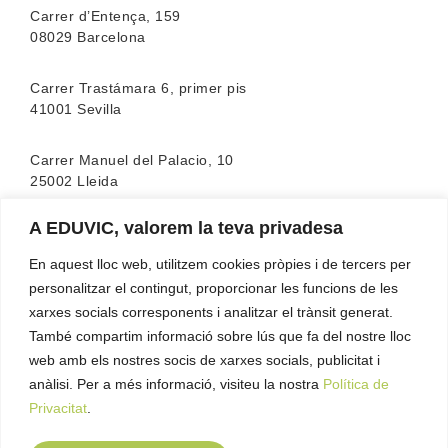
Carrer d’Entença, 159
08029 Barcelona
Carrer Trastámara 6, primer pis
41001 Sevilla
Carrer Manuel del Palacio, 10
25002 Lleida
A EDUVIC, valorem la teva privadesa
L’escola compta amb l’acreditació de la
FEATF
(Federació Espanyola d’associacions de Teràpia
En aquest lloc web, utilitzem cookies pròpies i de tercers per
Familiar)
personalitzar el contingut, proporcionar les funcions de les
xarxes socials corresponents i analitzar el trànsit generat.
També compartim informació sobre lús que fa del nostre lloc
web amb els nostres socis de xarxes socials, publicitat i
anàlisi. Per a més informació, visiteu la nostra
Política de
Privacitat
.