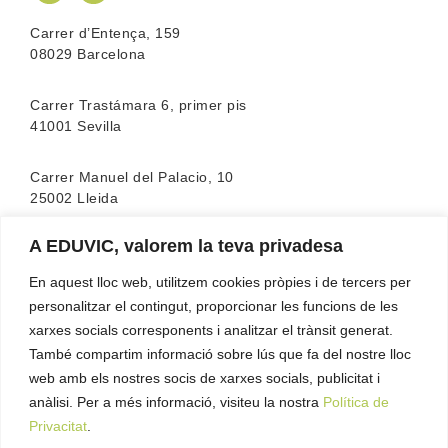
Carrer d’Entença, 159
08029 Barcelona
Carrer Trastámara 6, primer pis
41001 Sevilla
Carrer Manuel del Palacio, 10
25002 Lleida
A EDUVIC, valorem la teva privadesa
L’escola compta amb l’acreditació de la
FEATF
(Federació Espanyola d’associacions de Teràpia
En aquest lloc web, utilitzem cookies pròpies i de tercers per
Familiar)
personalitzar el contingut, proporcionar les funcions de les
xarxes socials corresponents i analitzar el trànsit generat.
També compartim informació sobre lús que fa del nostre lloc
web amb els nostres socis de xarxes socials, publicitat i
anàlisi. Per a més informació, visiteu la nostra
Política de
Privacitat
.