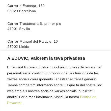
Carrer d’Entença, 159
08029 Barcelona
Carrer Trastámara 6, primer pis
41001 Sevilla
Carrer Manuel del Palacio, 10
25002 Lleida
A EDUVIC, valorem la teva privadesa
L’escola compta amb l’acreditació de la
FEATF
(Federació Espanyola d’associacions de Teràpia
En aquest lloc web, utilitzem cookies pròpies i de tercers per
Familiar)
personalitzar el contingut, proporcionar les funcions de les
xarxes socials corresponents i analitzar el trànsit generat.
També compartim informació sobre lús que fa del nostre lloc
web amb els nostres socis de xarxes socials, publicitat i
anàlisi. Per a més informació, visiteu la nostra
Política de
Privacitat
.