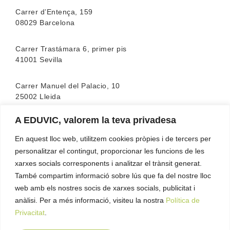
Carrer d’Entença, 159
08029 Barcelona
Carrer Trastámara 6, primer pis
41001 Sevilla
Carrer Manuel del Palacio, 10
25002 Lleida
A EDUVIC, valorem la teva privadesa
L’escola compta amb l’acreditació de la
FEATF
(Federació Espanyola d’associacions de Teràpia
En aquest lloc web, utilitzem cookies pròpies i de tercers per
Familiar)
personalitzar el contingut, proporcionar les funcions de les
xarxes socials corresponents i analitzar el trànsit generat.
També compartim informació sobre lús que fa del nostre lloc
web amb els nostres socis de xarxes socials, publicitat i
anàlisi. Per a més informació, visiteu la nostra
Política de
Privacitat
.