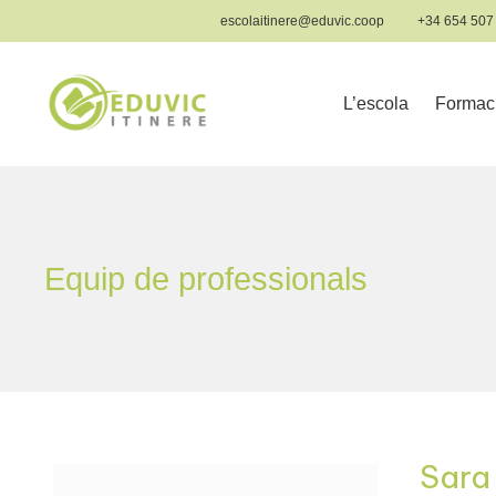
Vés
escolaitinere@eduvic.coop
+34 654 507
al
contingut
L’escola
Formac
Equip de professionals
Sara