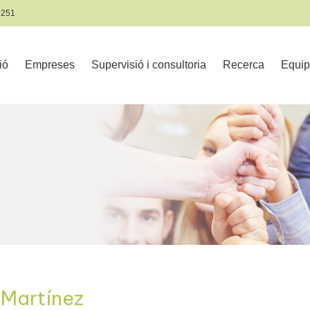
 251
ió
Empreses
Supervisió i consultoria
Recerca
Equip
 Martínez