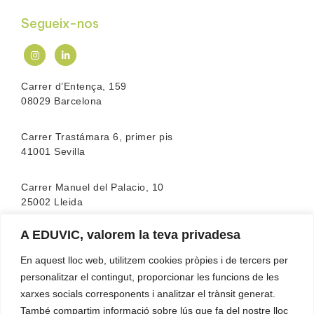
Segueix-nos
Carrer d’Entença, 159
08029 Barcelona
Carrer Trastámara 6, primer pis
41001 Sevilla
Carrer Manuel del Palacio, 10
25002 Lleida
A EDUVIC, valorem la teva privadesa
L’escola compta amb l’acreditació de la
FEATF
(Federació Espanyola d’associacions de Teràpia
En aquest lloc web, utilitzem cookies pròpies i de tercers per
Familiar)
personalitzar el contingut, proporcionar les funcions de les
xarxes socials corresponents i analitzar el trànsit generat.
També compartim informació sobre lús que fa del nostre lloc