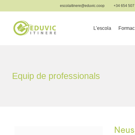
Vés
escolaitinere@eduvic.coop
+34 654 507
al
contingut
L’escola
Formac
Equip de professionals
Neus