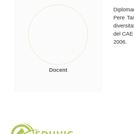
Diplomad
Pere Tar
diversit
del CAE 
2006.
Docent