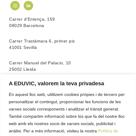
Carrer d’Entença, 159
08029 Barcelona
Carrer Trastámara 6, primer pis
41001 Sevilla
Carrer Manuel del Palacio, 10
25002 Lleida
A EDUVIC, valorem la teva privadesa
L’escola compta amb l’acreditació de la
FEATF
(Federació Espanyola d’associacions de Teràpia
En aquest lloc web, utilitzem cookies pròpies i de tercers per
Familiar)
personalitzar el contingut, proporcionar les funcions de les
xarxes socials corresponents i analitzar el trànsit generat.
També compartim informació sobre lús que fa del nostre lloc
web amb els nostres socis de xarxes socials, publicitat i
anàlisi. Per a més informació, visiteu la nostra
Política de