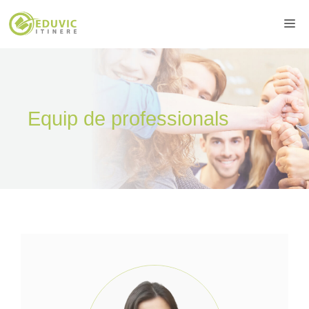
Vés
Me
al
contingut
Equip de professionals