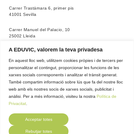
Carrer Trastámara 6, primer pis
41001 Sevilla
Carrer Manuel del Palacio, 10
25002 Lleida
A EDUVIC, valorem la teva privadesa
L’escola compta amb l’acreditació de la
FEATF
(Federació Espanyola d’associacions de Teràpia
En aquest lloc web, utilitzem cookies pròpies i de tercers per
Familiar)
personalitzar el contingut, proporcionar les funcions de les
xarxes socials corresponents i analitzar el trànsit generat.
També compartim informació sobre lús que fa del nostre lloc
web amb els nostres socis de xarxes socials, publicitat i
anàlisi. Per a més informació, visiteu la nostra
Política de
Privacitat
.
Acceptar totes
Contacte
Política de Privacitat
Política de
●
●
Rebutjar totes