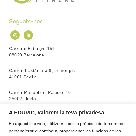
Segueix-nos
Carrer d’Entença, 159
08029 Barcelona
Carrer Trastámara 6, primer pis
41001 Sevilla
Carrer Manuel del Palacio, 10
25002 Lleida
A EDUVIC, valorem la teva privadesa
L’escola compta amb l’acreditació de la
FEATF
(Federació Espanyola d’associacions de Teràpia
En aquest lloc web, utilitzem cookies pròpies i de tercers per
Familiar)
personalitzar el contingut, proporcionar les funcions de les