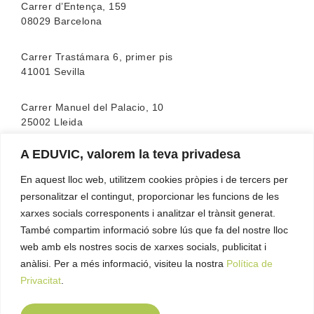
Carrer d’Entença, 159
08029 Barcelona
Carrer Trastámara 6, primer pis
41001 Sevilla
Carrer Manuel del Palacio, 10
25002 Lleida
A EDUVIC, valorem la teva privadesa
L’escola compta amb l’acreditació de la
FEATF
(Federació Espanyola d’associacions de Teràpia
En aquest lloc web, utilitzem cookies pròpies i de tercers per
Familiar)
personalitzar el contingut, proporcionar les funcions de les
xarxes socials corresponents i analitzar el trànsit generat.
També compartim informació sobre lús que fa del nostre lloc
web amb els nostres socis de xarxes socials, publicitat i
anàlisi. Per a més informació, visiteu la nostra
Política de
Privacitat
.