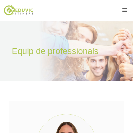
Vés
Me
al
contingut
Equip de professionals