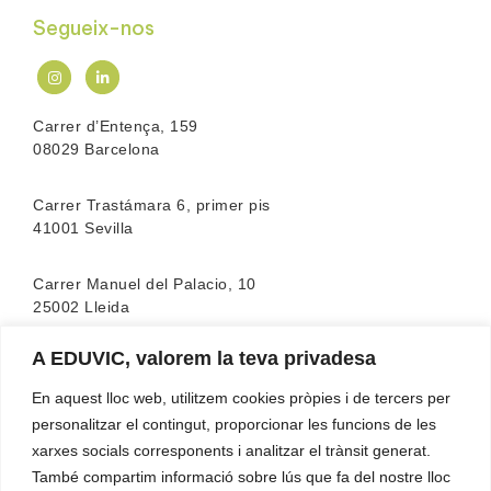
Segueix-nos
Carrer d’Entença, 159
08029 Barcelona
Carrer Trastámara 6, primer pis
41001 Sevilla
Carrer Manuel del Palacio, 10
25002 Lleida
A EDUVIC, valorem la teva privadesa
L’escola compta amb l’acreditació de la
FEATF
(Federació Espanyola d’associacions de Teràpia
En aquest lloc web, utilitzem cookies pròpies i de tercers per
Familiar)
personalitzar el contingut, proporcionar les funcions de les
xarxes socials corresponents i analitzar el trànsit generat.
També compartim informació sobre lús que fa del nostre lloc