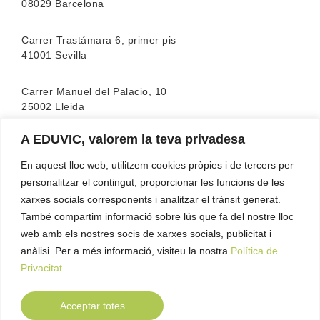
08029 Barcelona
Carrer Trastámara 6, primer pis
41001 Sevilla
Carrer Manuel del Palacio, 10
25002 Lleida
A EDUVIC, valorem la teva privadesa
L’escola compta amb l’acreditació de la
FEATF
(Federació Espanyola d’associacions de Teràpia
En aquest lloc web, utilitzem cookies pròpies i de tercers per
Familiar)
personalitzar el contingut, proporcionar les funcions de les
xarxes socials corresponents i analitzar el trànsit generat.
També compartim informació sobre lús que fa del nostre lloc
web amb els nostres socis de xarxes socials, publicitat i
anàlisi. Per a més informació, visiteu la nostra
Política de
Privacitat
.
Acceptar totes