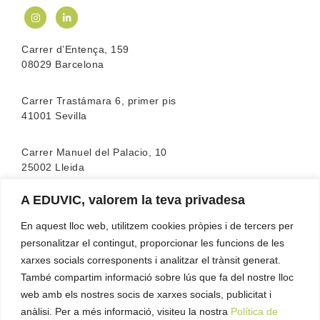
Carrer d’Entença, 159
08029 Barcelona
Carrer Trastámara 6, primer pis
41001 Sevilla
Carrer Manuel del Palacio, 10
25002 Lleida
A EDUVIC, valorem la teva privadesa
L’escola compta amb l’acreditació de la
FEATF
(Federació Espanyola d’associacions de Teràpia
En aquest lloc web, utilitzem cookies pròpies i de tercers per
Familiar)
personalitzar el contingut, proporcionar les funcions de les
xarxes socials corresponents i analitzar el trànsit generat.
També compartim informació sobre lús que fa del nostre lloc
web amb els nostres socis de xarxes socials, publicitat i
anàlisi. Per a més informació, visiteu la nostra
Política de