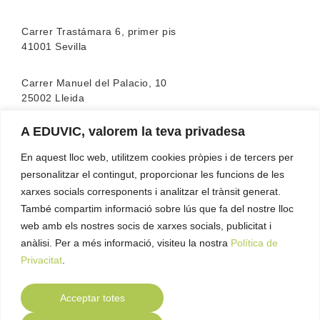
Carrer Trastámara 6, primer pis
41001 Sevilla
Carrer Manuel del Palacio, 10
25002 Lleida
A EDUVIC, valorem la teva privadesa
L’escola compta amb l’acreditació de la
FEATF
(Federació Espanyola d’associacions de Teràpia
En aquest lloc web, utilitzem cookies pròpies i de tercers per
Familiar)
personalitzar el contingut, proporcionar les funcions de les
xarxes socials corresponents i analitzar el trànsit generat.
També compartim informació sobre lús que fa del nostre lloc
web amb els nostres socis de xarxes socials, publicitat i
anàlisi. Per a més informació, visiteu la nostra
Política de
Privacitat
.
Acceptar totes
Contacte
Política de Privacitat
Política de
●
●