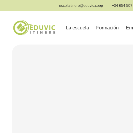
Saltar
escolaitinere@eduvic.coop
+34 654 507
al
contenido
La escuela
Formación
Em