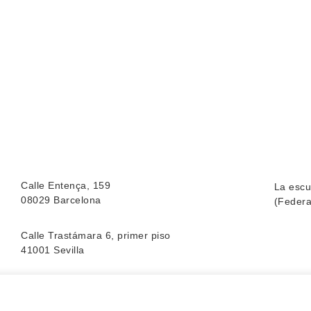
Calle Entença, 159
La escu
08029 Barcelona
(Federa
Calle Trastámara 6, primer piso
41001 Sevilla
Calle Manuel del Palacio,10
25002 Lleida