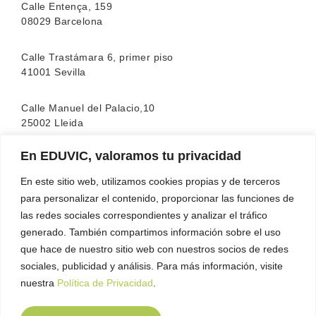
Calle Entença, 159
08029 Barcelona
Calle Trastámara 6, primer piso
41001 Sevilla
Calle Manuel del Palacio,10
25002 Lleida
En EDUVIC, valoramos tu privacidad
La escuela cuenta con la acreditación de la
FEATF
(Federación Española de Asociaciones de Terapia
En este sitio web, utilizamos cookies propias y de terceros
Familiar)
para personalizar el contenido, proporcionar las funciones de
las redes sociales correspondientes y analizar el tráfico
generado. También compartimos información sobre el uso
que hace de nuestro sitio web con nuestros socios de redes
sociales, publicidad y análisis. Para más información, visite
nuestra
Política de Privacidad
.