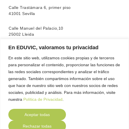
Calle Trastámara 6, primer piso
41001 Sevilla
Calle Manuel del Palacio,10
25002 Lleida
En EDUVIC, valoramos tu privacidad
La escuela cuenta con la acreditación de la
FEATF
(Federación Española de Asociaciones de Terapia
En este sitio web, utilizamos cookies propias y de terceros
Familiar)
para personalizar el contenido, proporcionar las funciones de
las redes sociales correspondientes y analizar el tráfico
generado. También compartimos información sobre el uso
que hace de nuestro sitio web con nuestros socios de redes
sociales, publicidad y análisis. Para más información, visite
nuestra
Política de Privacidad
.
Aceptar todas
Contacto
Política de Privacidad
Política de
●
●
Rechazar todas