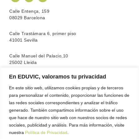
Calle Entença, 159
08029 Barcelona
Calle Trastámara 6, primer piso
41001 Sevilla
Calle Manuel del Palacio,10
25002 Lleida
En EDUVIC, valoramos tu privacidad
La escuela cuenta con la acreditación de la
FEATF
(Federación Española de Asociaciones de Terapia
En este sitio web, utilizamos cookies propias y de terceros
Familiar)
para personalizar el contenido, proporcionar las funciones de
las redes sociales correspondientes y analizar el tráfico
generado. También compartimos información sobre el uso
que hace de nuestro sitio web con nuestros socios de redes
sociales, publicidad y análisis. Para más información, visite
nuestra
Política de Privacidad
.