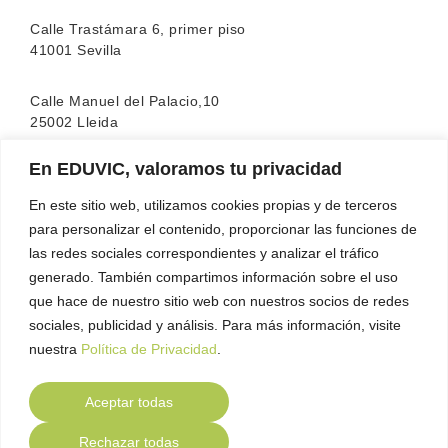
Calle Trastámara 6, primer piso
41001 Sevilla
Calle Manuel del Palacio,10
25002 Lleida
En EDUVIC, valoramos tu privacidad
La escuela cuenta con la acreditación de la
FEATF
(Federación Española de Asociaciones de Terapia
En este sitio web, utilizamos cookies propias y de terceros
Familiar)
para personalizar el contenido, proporcionar las funciones de
las redes sociales correspondientes y analizar el tráfico
generado. También compartimos información sobre el uso
que hace de nuestro sitio web con nuestros socios de redes
sociales, publicidad y análisis. Para más información, visite
nuestra
Política de Privacidad
.
Aceptar todas
Contacto
Política de Privacidad
Política de
●
●
Rechazar todas