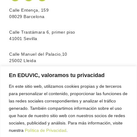
Calle Entença, 159
08029 Barcelona
Calle Trastámara 6, primer piso
41001 Sevilla
Calle Manuel del Palacio,10
25002 Lleida
En EDUVIC, valoramos tu privacidad
La escuela cuenta con la acreditación de la
FEATF
(Federación Española de Asociaciones de Terapia
En este sitio web, utilizamos cookies propias y de terceros
Familiar)
para personalizar el contenido, proporcionar las funciones de
las redes sociales correspondientes y analizar el tráfico
generado. También compartimos información sobre el uso
que hace de nuestro sitio web con nuestros socios de redes
sociales, publicidad y análisis. Para más información, visite
nuestra
Política de Privacidad
.