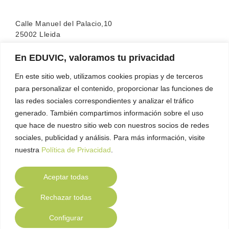
Calle Manuel del Palacio,10
25002 Lleida
En EDUVIC, valoramos tu privacidad
La escuela cuenta con la acreditación de la
FEATF
(Federación Española de Asociaciones de Terapia
En este sitio web, utilizamos cookies propias y de terceros
Familiar)
para personalizar el contenido, proporcionar las funciones de
las redes sociales correspondientes y analizar el tráfico
generado. También compartimos información sobre el uso
que hace de nuestro sitio web con nuestros socios de redes
sociales, publicidad y análisis. Para más información, visite
nuestra
Política de Privacidad
.
Aceptar todas
Contacto
Política de Privacidad
Política de
●
●
Rechazar todas
Cookies
Aviso Legal
Compliance
●
●
Configurar
© 2023 EDUVIC - Itinere. Todos los derechos reservados.