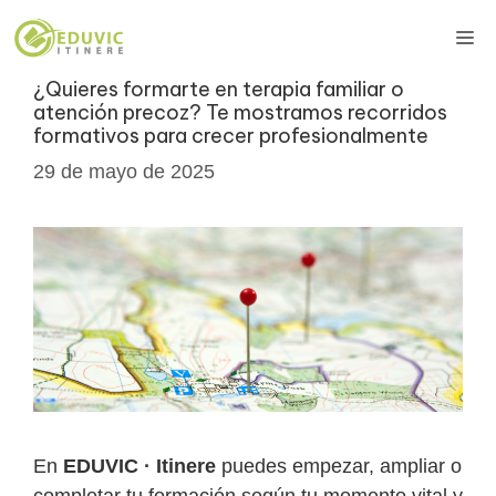
Saltar
Me
al
contenido
¿Quieres formarte en terapia familiar o
atención precoz? Te mostramos recorridos
formativos para crecer profesionalmente
29 de mayo de 2025
En
EDUVIC · Itinere
puedes empezar, ampliar o
completar tu formación según tu momento vital y