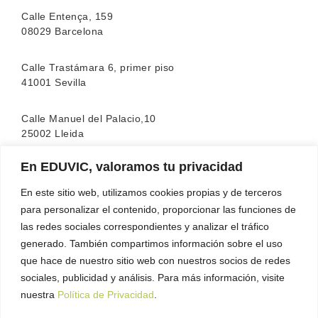
Calle Entença, 159
08029 Barcelona
Calle Trastámara 6, primer piso
41001 Sevilla
Calle Manuel del Palacio,10
25002 Lleida
En EDUVIC, valoramos tu privacidad
La escuela cuenta con la acreditación de la
FEATF
(Federación Española de Asociaciones de Terapia
En este sitio web, utilizamos cookies propias y de terceros
Familiar)
para personalizar el contenido, proporcionar las funciones de
las redes sociales correspondientes y analizar el tráfico
generado. También compartimos información sobre el uso
que hace de nuestro sitio web con nuestros socios de redes
sociales, publicidad y análisis. Para más información, visite
nuestra
Política de Privacidad
.