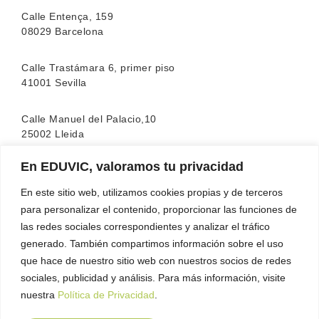
Calle Entença, 159
08029 Barcelona
Calle Trastámara 6, primer piso
41001 Sevilla
Calle Manuel del Palacio,10
25002 Lleida
En EDUVIC, valoramos tu privacidad
La escuela cuenta con la acreditación de la
FEATF
(Federación Española de Asociaciones de Terapia
En este sitio web, utilizamos cookies propias y de terceros
Familiar)
para personalizar el contenido, proporcionar las funciones de
las redes sociales correspondientes y analizar el tráfico
generado. También compartimos información sobre el uso
que hace de nuestro sitio web con nuestros socios de redes
sociales, publicidad y análisis. Para más información, visite
nuestra
Política de Privacidad
.