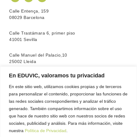
Calle Entença, 159
08029 Barcelona
Calle Trastámara 6, primer piso
41001 Sevilla
Calle Manuel del Palacio,10
25002 Lleida
En EDUVIC, valoramos tu privacidad
La escuela cuenta con la acreditación de la
FEATF
(Federación Española de Asociaciones de Terapia
En este sitio web, utilizamos cookies propias y de terceros
Familiar)
para personalizar el contenido, proporcionar las funciones de
las redes sociales correspondientes y analizar el tráfico
generado. También compartimos información sobre el uso
que hace de nuestro sitio web con nuestros socios de redes
sociales, publicidad y análisis. Para más información, visite
nuestra
Política de Privacidad
.