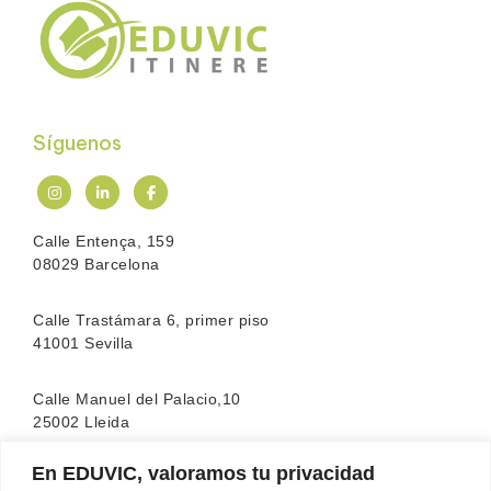
Síguenos
Calle Entença, 159
08029 Barcelona
Calle Trastámara 6, primer piso
41001 Sevilla
Calle Manuel del Palacio,10
25002 Lleida
En EDUVIC, valoramos tu privacidad
La escuela cuenta con la acreditación de la
FEATF