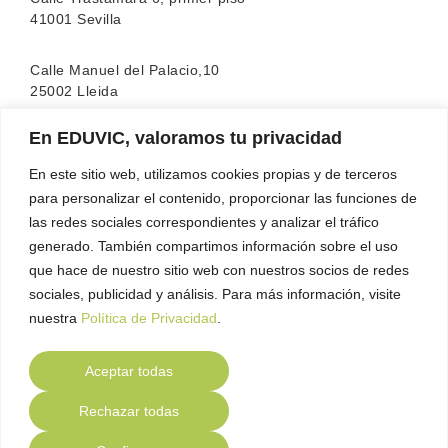
41001 Sevilla
Calle Manuel del Palacio,10
25002 Lleida
En EDUVIC, valoramos tu privacidad
La escuela cuenta con la acreditación de la
FEATF
(Federación Española de Asociaciones de Terapia
En este sitio web, utilizamos cookies propias y de terceros
Familiar)
para personalizar el contenido, proporcionar las funciones de
las redes sociales correspondientes y analizar el tráfico
generado. También compartimos información sobre el uso
que hace de nuestro sitio web con nuestros socios de redes
sociales, publicidad y análisis. Para más información, visite
nuestra
Política de Privacidad
.
Aceptar todas
Contacto
Política de Privacidad
Política de
●
●
Rechazar todas
Cookies
Aviso Legal
Compliance
●
●