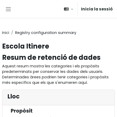
Ves al contingut principal
Inicia la sessió
Panell lateral
Inici
Registry configuration summary
Escola Itinere
Resum de retenció de dades
Aquest resum mostra les categories i els propòsits
predeterminats per conservar les dades dels usuaris.
Determinades àrees podrien tenir categories i propòsits
més específics que els que s'enumeren aquí.
Lloc
Propòsit