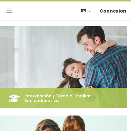
Connexion
Panneau latéral
Intervención y Terapia Familiar
Socioeducativa
Formaciones fundamentadas en el modelo sistémico y la
terapia familiar, la terapia breve estratégica, la acción
socioeducativa aportada por la pedagogía social, la
educación social, el trabajo social y la práctica reflexiva.