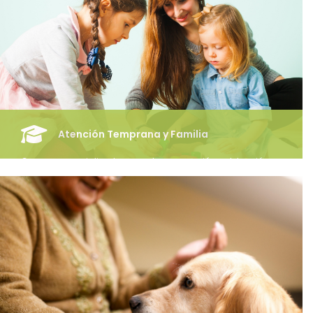
Acceder
Atención Temprana y Familia
Cursos especializados en la prevención, detección e
intervención de todos los trastornos, que puedan aparecer
en la población infantil entre 0 y 6 años ,así como en la
intervención en el entorno socioeducativo y sanitario del
niño/a y su familia.
Acceder